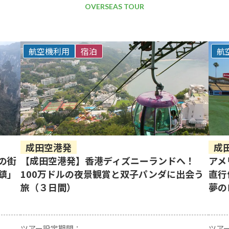
OVERSEAS TOUR
航空機利用
宿泊
航
成田空港発
成
の街
【成田空港発】香港ディズニーランドへ！
アメ
鎮」
100万ドルの夜景観賞と双子パンダに出会う
直行
旅（３日間）
夢の
ツアー設定期間：
ツア