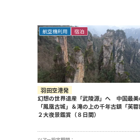
航空機利用
宿泊
羽田空港発
幻想の世界遺産「武陵源」へ 中国最美
「鳳凰古城」＆滝の上の千年古鎮「芙蓉
２大夜景鑑賞（８日間）
ツアー設定期間：