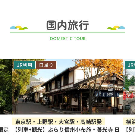
国内旅行
DOMESTIC TOUR
JR利用
日帰り
J
東京駅・上野駅・大宮駅・高崎駅発
横
限定
【列車+観光】ぶらり信州小布施・善光寺 日
【列