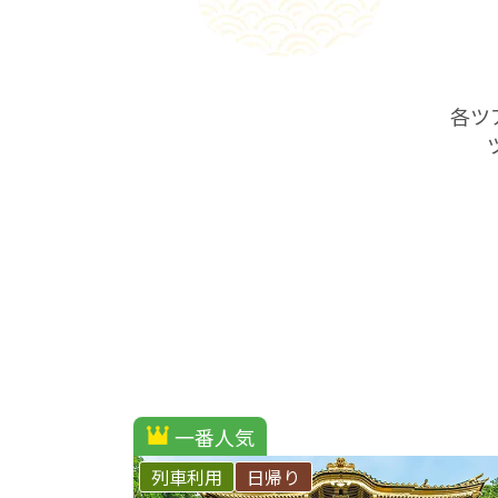
各ツ
一番人気
列車利用
日帰り