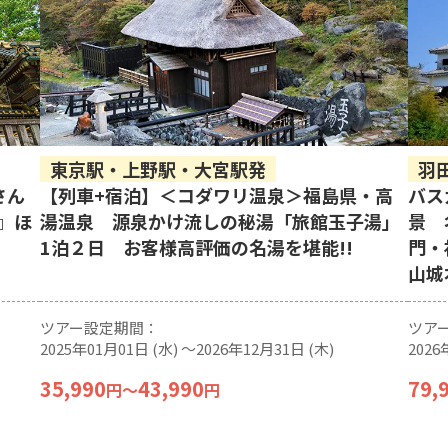
東京駅・上野駅・大宮駅発
羽
さん
【列車+宿泊】＜コダワリ温泉＞福島県・高
バス
』ほ
湯温泉 源泉かけ流しの秘湯「旅館玉子湯」
景 
1泊２日 お客様高評価の名湯を堪能!!
門・
山城
ツアー設定期間：
ツア
2025年01月01日 (水) 〜2026年12月31日 (木)
2026
35,990
43,990
79,
円
〜
円