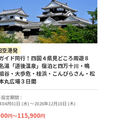
田空港発
ガイド同行！四国４県見どころ周遊８
名湯「道後温泉」宿泊と四万十川・鳴
祖谷・大歩危・桂浜・こんぴらさん・松
本丸広場３日間
ー設定期間：
年04月01日 (水) 〜2026年12月10日 (木)
900
115,900
円
〜
円