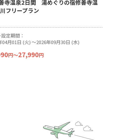
善寺温泉2日間 湯めぐりの宿修善寺温
桂川フリープラン
ー設定期間：
年04月01日 (火) 〜2026年09月30日 (水)
990
27,990
円
〜
円